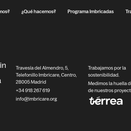
mos?
¿Qué hacemos?
Programa Imbricadas
Tr
in
Travesía del Almendro, 5,
Trabajamos por la
Telefonillo Imbricare, Centro,
sostenibilidad.
a
28005 Madrid
Medimos la huella 
+34 918 267 619
de nuestros proyect
info@imbricare.org